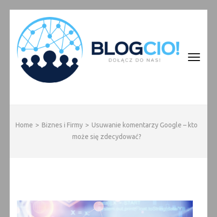
Skip
to
content
(Press
Enter)
BLOGCIO!
Home
>
Biznes i Firmy
>
Usuwanie komentarzy Google – kto
może się zdecydować?