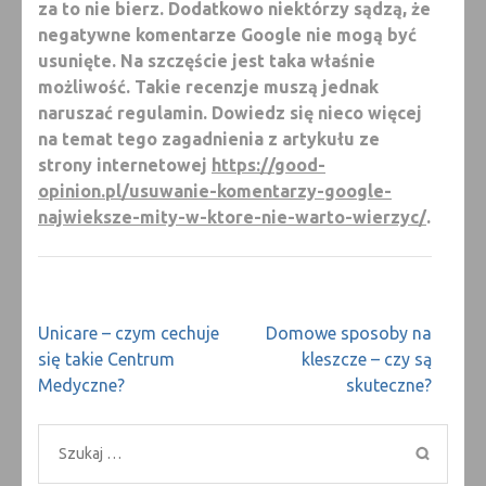
za to nie bierz. Dodatkowo niektórzy sądzą, że
negatywne komentarze Google nie mogą być
usunięte. Na szczęście jest taka właśnie
możliwość. Takie recenzje muszą jednak
naruszać regulamin. Dowiedz się nieco więcej
na temat tego zagadnienia z artykułu ze
strony internetowej
https://good-
opinion.pl/usuwanie-komentarzy-google-
najwieksze-mity-w-ktore-nie-warto-wierzyc/
.
Nawigacja
Unicare – czym cechuje
Domowe sposoby na
wpisu
się takie Centrum
kleszcze – czy są
Medyczne?
skuteczne?
Szukaj: