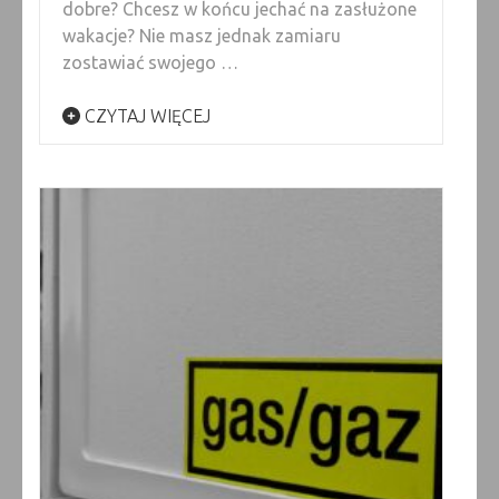
dobre? Chcesz w końcu jechać na zasłużone
wakacje? Nie masz jednak zamiaru
zostawiać swojego …
CZYTAJ WIĘCEJ