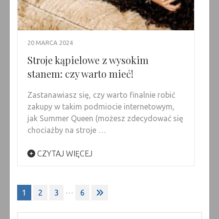
20 MARCA 2024
Stroje kąpielowe z wysokim
stanem: czy warto mieć!
Zastanawiasz się, czy warto finalnie robić
zakupy w takim podmiocie internetowym,
jak Summer Queen (możesz zdecydować się
chociażby na stroje …
CZYTAJ WIĘCEJ
Stronicowanie
…
1
2
3
6
wpisów