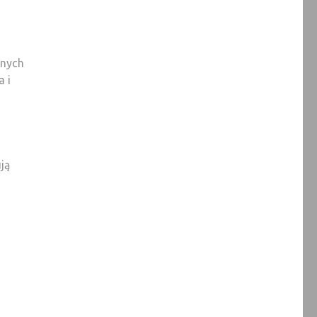
znych
a i
i
ją