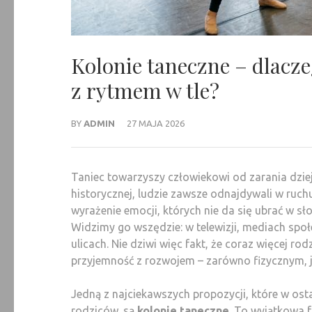
Kolonie taneczne – dlacz
z rytmem w tle?
BY
ADMIN
27 MAJA 2026
Taniec towarzyszy człowiekowi od zarania dziejó
historycznej, ludzie zawsze odnajdywali w ruch
wyrażenie emocji, których nie da się ubrać w s
Widzimy go wszędzie: w telewizji, mediach społ
ulicach. Nie dziwi więc fakt, że coraz więcej r
przyjemność z rozwojem – zarówno fizycznym, 
Jedną z najciekawszych propozycji, które w ost
rodziców, są
kolonie taneczne
. To wyjątkowa f