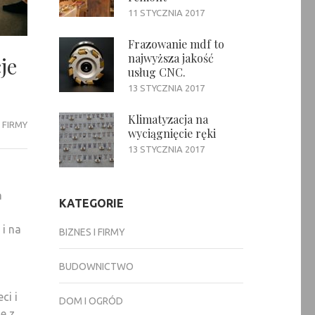
11 STYCZNIA 2017
Frazowanie mdf to
najwyższa jakość
je
usług CNC.
13 STYCZNIA 2017
Klimatyzacja na
I FIRMY
wyciągnięcie ręki
13 STYCZNIA 2017
a
KATEGORIE
 i na
BIZNES I FIRMY
BUDOWNICTWO
ci i
DOM I OGRÓD
e z