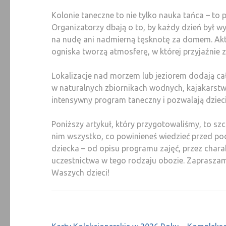
Kolonie taneczne to nie tylko nauka tańca – to
Organizatorzy dbają o to, by każdy dzień był wy
na nudę ani nadmierną tęsknotę za domem. Akty
ogniska tworzą atmosferę, w której przyjaźnie z
Lokalizacje nad morzem lub jeziorem dodają ca
w naturalnych zbiornikach wodnych, kajakarstwo
intensywny program taneczny i pozwalają dzieci
Poniższy artykuł, który przygotowaliśmy, to sz
nim wszystko, co powinieneś wiedzieć przed po
dziecka – od opisu programu zajęć, przez charakt
uczestnictwa w tego rodzaju obozie. Zapraszamy
Waszych dzieci!
Nawigacja