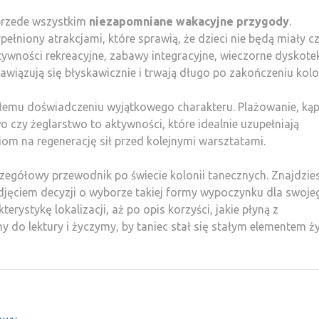
 przede wszystkim
niezapomniane wakacyjne przygody
.
pełniony atrakcjami, które sprawią, że dzieci nie będą miały c
wności rekreacyjne, zabawy integracyjne, wieczorne dyskotek
awiązują się błyskawicznie i trwają długo po zakończeniu kolon
łemu doświadczeniu wyjątkowego charakteru. Plażowanie, kąp
 czy żeglarstwo to aktywności, które idealnie uzupełniają
om na regenerację sił przed kolejnymi warsztatami.
czegółowy przewodnik po świecie kolonii tanecznych. Znajdzie
djęciem decyzji o wyborze takiej formy wypoczynku dla swoje
erystykę lokalizacji, aż po opis korzyści, jakie płyną z
 do lektury i życzymy, by taniec stał się stałym elementem ż