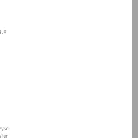
 je
zyści
sfer