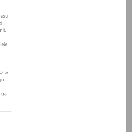
zasu
i i
ii.
iele
sz w
go
ycia