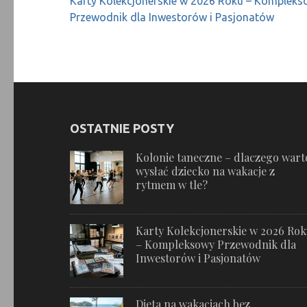
Karty Kolekcjonerskie w 2026 Roku – Komplek
wpisu
Przewodnik dla Inwestorów i Pasjonatów
OSTATNIE POSTY
Kolonie taneczne – dlaczego wart
wysłać dziecko na wakacje z
rytmem w tle?
Karty Kolekcjonerskie w 2026 Ro
– Kompleksowy Przewodnik dla
Inwestorów i Pasjonatów
Dieta na wakacjach bez