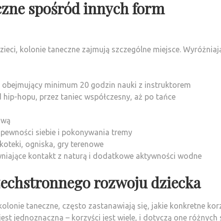
czne spośród innych form
ieci, kolonie taneczne zajmują szczególne miejsce. Wyróżniają
obejmujący minimum 20 godzin nauki z instruktorem
hip-hopu, przez taniec współczesny, aż po tańce
ową
 pewności siebie i pokonywania tremy
koteki, ogniska, gry terenowe
wniające kontakt z naturą i dodatkowe aktywności wodne
zechstronnego rozwoju dziecka
olonie taneczne, często zastanawiają się, jakie konkretne kor
st jednoznaczna – korzyści jest wiele, i dotyczą one różnych 