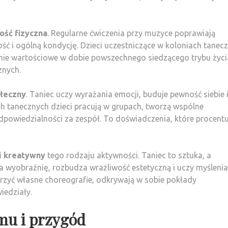
ość fizyczna
. Regularne ćwiczenia przy muzyce poprawiają
ść i ogólną kondycję. Dzieci uczestniczące w koloniach tanec
lnie wartościowe w dobie powszechnego siedzącego trybu życi
znych.
ołeczny
. Taniec uczy wyrażania emocji, buduje pewność siebie 
ch tanecznych dzieci pracują w grupach, tworzą wspólne
dpowiedzialności za zespół. To doświadczenia, które procentu
i kreatywny
tego rodzaju aktywności. Taniec to sztuka, a
 wyobraźnię, rozbudza wrażliwość estetyczną i uczy myślenia
orzyć własne choreografie, odkrywają w sobie pokłady
iedziały.
tmu i przygód