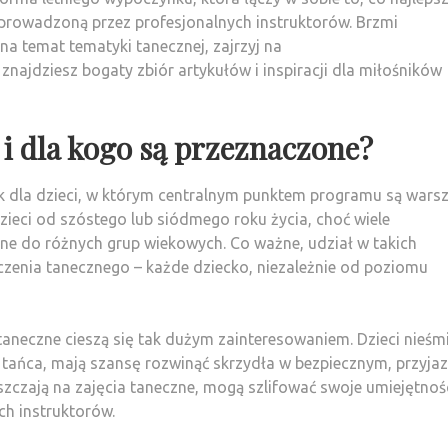
 prowadzoną przez profesjonalnych instruktorów. Brzmi
 na temat tematyki tanecznej, zajrzyj na
e znajdziesz bogaty zbiór artykułów i inspiracji dla miłośników
i dla kogo są przeznaczone?
 dla dzieci, w którym centralnym punktem programu są warsz
ieci od szóstego lub siódmego roku życia, choć wiele
e do różnych grup wiekowych. Co ważne, udział w takich
zenia tanecznego – każde dziecko, niezależnie od poziomu
taneczne cieszą się tak dużym zainteresowaniem. Dzieci nieśmi
 tańca, mają szansę rozwinąć skrzydła w bezpiecznym, przyj
ęszczają na zajęcia taneczne, mogą szlifować swoje umiejętnośc
h instruktorów.