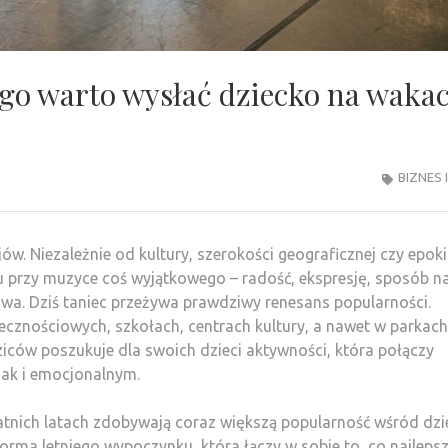
ego warto wysłać dziecko na wakac
BIZNES 
w. Niezależnie od kultury, szerokości geograficznej czy epoki
u przy muzyce coś wyjątkowego – radość, ekspresję, sposób n
łowa. Dziś taniec przeżywa prawdziwy renesans popularności.
ecznościowych, szkołach, centrach kultury, a nawet w parkach
odziców poszukuje dla swoich dzieci aktywności, która połączy
jak i emocjonalnym.
atnich latach zdobywają coraz większą popularność wśród dzie
orma letniego wypoczynku, która łączy w sobie to, co najlepsz