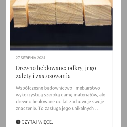
27 SIERPNIA 2024
Drewno heblowane: odkryj jego
zalety i zastosowania
Współczesne budownictwo i meblarstwo
wykorzystują szeroką gamę materiałów, ale
drewno heblowane od lat zachowuje swoje
znaczenie. To zasługa jego unikalnych …
CZYTAJ WIĘCEJ