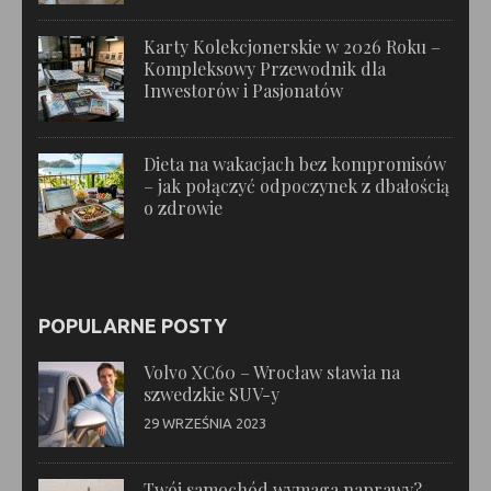
Karty Kolekcjonerskie w 2026 Roku –
Kompleksowy Przewodnik dla
Inwestorów i Pasjonatów
Dieta na wakacjach bez kompromisów
– jak połączyć odpoczynek z dbałością
o zdrowie
POPULARNE POSTY
Volvo XC60 – Wrocław stawia na
szwedzkie SUV-y
29 WRZEŚNIA 2023
Twój samochód wymaga naprawy? –