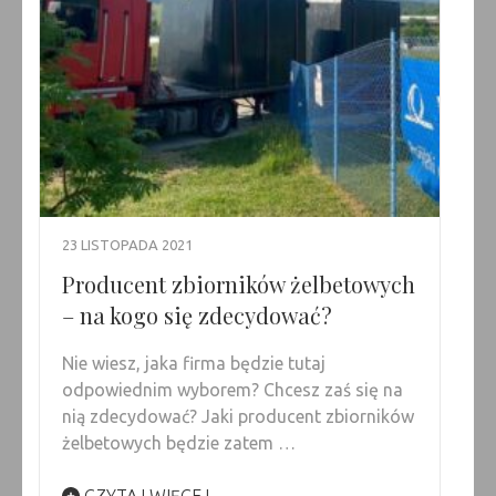
23 LISTOPADA 2021
Producent zbiorników żelbetowych
– na kogo się zdecydować?
Nie wiesz, jaka firma będzie tutaj
odpowiednim wyborem? Chcesz zaś się na
nią zdecydować? Jaki producent zbiorników
żelbetowych będzie zatem …
CZYTAJ WIĘCEJ