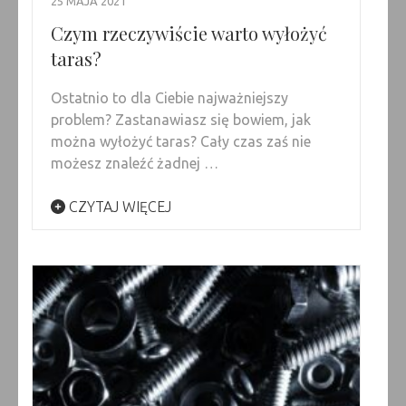
25 MAJA 2021
Czym rzeczywiście warto wyłożyć
taras?
Ostatnio to dla Ciebie najważniejszy
problem? Zastanawiasz się bowiem, jak
można wyłożyć taras? Cały czas zaś nie
możesz znaleźć żadnej …
CZYTAJ WIĘCEJ