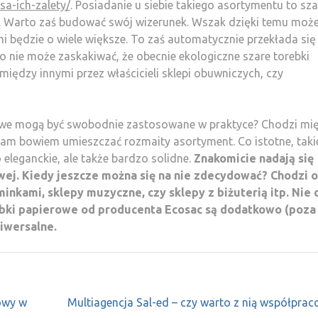
sa-ich-zalety/
. Posiadanie u siebie takiego asortymentu to sz
w. Warto zaś budować swój wizerunek. Wszak dzięki temu moż
mi będzie o wiele większe. To zaś automatycznie przekłada się
go nie może zaskakiwać, że obecnie ekologiczne szare torebki
między innymi przez właścicieli sklepi obuwniczych, czy
erowe mogą być swobodnie zastosowane w praktyce? Chodzi mi
am bowiem umieszczać rozmaity asortyment. Co istotne, taki
 eleganckie, ale także bardzo solidne.
Znakomicie nadają się
ej. Kiedy jeszcze można się na nie zdecydować? Chodzi o
minkami, sklepy muzyczne, czy sklepy z biżuterią itp. Nie 
rebki papierowe od producenta Ecosac są dodatkowo (poza
iwersalne.
owy w
Multiagencja Sal-ed – czy warto z nią współpra