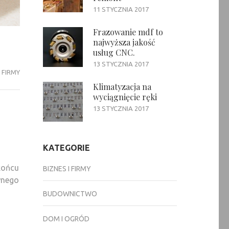
11 STYCZNIA 2017
Frazowanie mdf to
najwyższa jakość
usług CNC.
13 STYCZNIA 2017
I FIRMY
Klimatyzacja na
wyciągnięcie ręki
13 STYCZNIA 2017
KATEGORIE
końcu
BIZNES I FIRMY
wnego
BUDOWNICTWO
DOM I OGRÓD