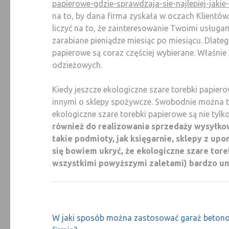
papierowe-gdzie-sprawdzaja-sie-najlepiej-jakie-
na to, by dana firma zyskała w oczach Klientó
liczyć na to, że zainteresowanie Twoimi usługa
zarabiane pieniądze miesiąc po miesiącu. Dlate
papierowe są coraz częściej wybierane. Właśnie 
odzieżowych.
Kiedy jeszcze ekologiczne szare torebki papi
innymi o sklepy spożywcze. Swobodnie można t
ekologiczne szare torebki papierowe są nie tylko
również do realizowania sprzedaży wysyłkow
takie podmioty, jak księgarnie, sklepy z upo
się bowiem ukryć, że ekologiczne szare to
wszystkimi powyższymi zaletami) bardzo un
Nawigacja
W jaki sposób można zastosować garaż beton