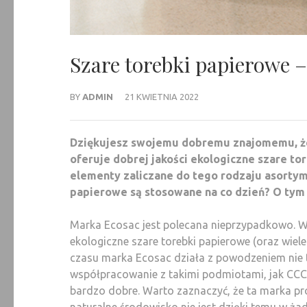
Szare torebki papierowe –
BY
ADMIN
21 KWIETNIA 2022
Dziękujesz swojemu dobremu znajomemu, że 
oferuje dobrej jakości ekologiczne szare to
elementy zaliczane do tego rodzaju asortym
papierowe są stosowane na co dzień? O tym
Marka Ecosac jest polecana nieprzypadkowo. W
ekologiczne szare torebki papierowe (oraz wie
czasu marka Ecosac działa z powodzeniem nie 
współpracowanie z takimi podmiotami, jak CCC, R
bardzo dobre. Warto zaznaczyć, że ta marka pr
naturalne środowisko nie jest dzięki temu w ż