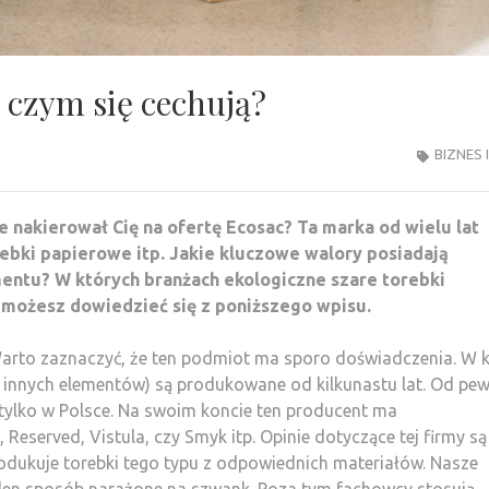
 czym się cechują?
BIZNES 
nakierował Cię na ofertę Ecosac? Ta marka od wielu lat
rebki papierowe itp. Jakie kluczowe walory posiadają
entu? W których branżach ekologiczne szare torebki
 możesz dowiedzieć się z poniższego wpisu.
arto zaznaczyć, że ten podmiot ma sporo doświadczenia. W 
le innych elementów) są produkowane od kilkunastu lat. Od pe
tylko w Polsce. Na swoim koncie ten producent ma
eserved, Vistula, czy Smyk itp. Opinie dotyczące tej firmy są
odukuje torebki tego typu z odpowiednich materiałów. Nasze
aden sposób narażone na szwank. Poza tym fachowcy stosują