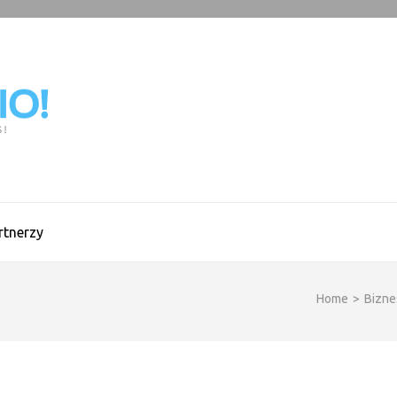
BLOGCIO!
rtnerzy
Home
>
Biznes