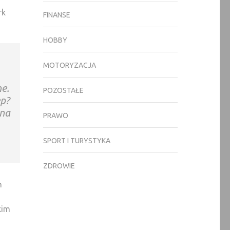
rk
FINANSE
HOBBY
MOTORYZACJA
e.
POZOSTAŁE
ep?
 na
PRAWO
SPORT I TURYSTYKA
ZDROWIE
h
kim