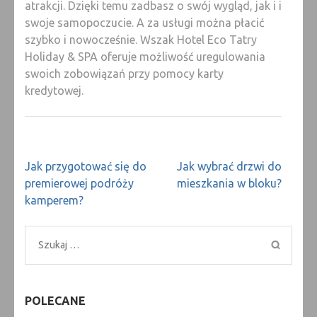
atrakcji. Dzięki temu zadbasz o swój wygląd, jak i i
swoje samopoczucie. A za usługi można płacić
szybko i nowocześnie. Wszak Hotel Eco Tatry
Holiday & SPA oferuje możliwość uregulowania
swoich zobowiązań przy pomocy karty
kredytowej.
Nawigacja
Jak przygotować się do
Jak wybrać drzwi do
wpisu
premierowej podróży
mieszkania w bloku?
kamperem?
Szukaj:
POLECANE