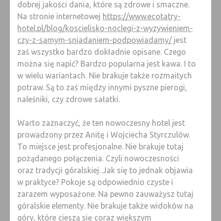
dobrej jakości dania, które są zdrowe i smaczne.
Na stronie internetowej
https://www.ecotatry-
hotel.pl/blog/koscielisko-noclegi-z-wyzywieniem-
czy-z-samym-sniadaniem-podpowiadamy/
jest
zaś wszystko bardzo dokładnie opisane. Czego
można się napić? Bardzo popularna jest kawa. I to
w wielu wariantach. Nie brakuje także rozmaitych
potraw. Są to zaś między innymi pyszne pierogi,
naleśniki, czy zdrowe sałatki.
Warto zaznaczyć, że ten nowoczesny hotel jest
prowadzony przez Anitę i Wojciecha Styrczulów.
To miejsce jest profesjonalne. Nie brakuje tutaj
pożądanego połączenia. Czyli nowoczesności
oraz tradycji góralskiej. Jak się to jednak objawia
w praktyce? Pokoje są odpowiednio czyste i
zarazem wyposażone. Na pewno zauważysz tutaj
góralskie elementy. Nie brakuje także widoków na
góry, które cieszą się coraz większym