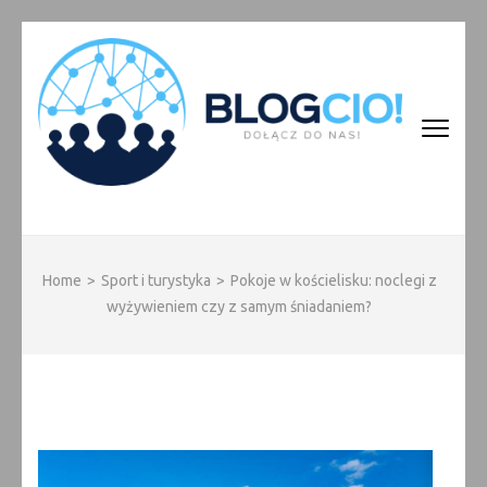
Skip
to
content
(Press
Enter)
BLOGCIO!
Home
>
Sport i turystyka
>
Pokoje w kościelisku: noclegi z
wyżywieniem czy z samym śniadaniem?