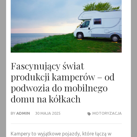
Fascynujący świat
produkcji kamperów – od
podwozia do mobilnego
domu na kółkach
BY
ADMIN
30 MAJA 2025
MOTORYZACJA
Kampery to wyjątkowe pojazdy, które łączą w