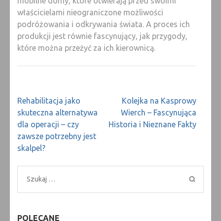
mobilne domy, które otwierają przed swoimi
właścicielami nieograniczone możliwości
podróżowania i odkrywania świata. A proces ich
produkcji jest równie fascynujący, jak przygody,
które można przeżyć za ich kierownicą.
Nawigacja
Rehabilitacja jako
Kolejka na Kasprowy
wpisu
skuteczna alternatywa
Wierch – Fascynująca
dla operacji – czy
Historia i Nieznane Fakty
zawsze potrzebny jest
skalpel?
Szukaj:
POLECANE