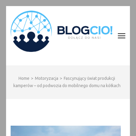
Skip
to
content
(Press
Enter)
BLOGCIO!
Home
>
Motoryzacja
>
Fascynujący świat produkcji
kamperów – od podwozia do mobilnego domu na kółkach