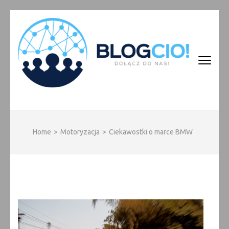
Skip
to
content
(Press
Enter)
BLOGCIO!
Home
>
Motoryzacja
>
Ciekawostki o marce BMW