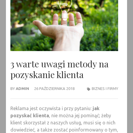
3 warte uwagi metody na
pozyskanie klienta
BY
ADMIN
26 PAŹDZIERNIKA 2018
BIZNES I FIRMY
Reklama jest oczywista i przy pytaniu:
jak
pozyskać klienta
, nie można jej pominąć; żeby
klient skorzystał z naszych usług, musi się o nich
dowiedzieć, a także zostać poinformowany o tym,