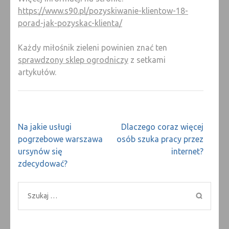
https://www.s90.pl/pozyskiwanie-klientow-18-
porad-jak-pozyskac-klienta/
Każdy miłośnik zieleni powinien znać ten
sprawdzony sklep ogrodniczy
z setkami
artykułów.
Nawigacja
Na jakie usługi
Dlaczego coraz więcej
wpisu
pogrzebowe warszawa
osób szuka pracy przez
ursynów się
internet?
zdecydować?
Szukaj: