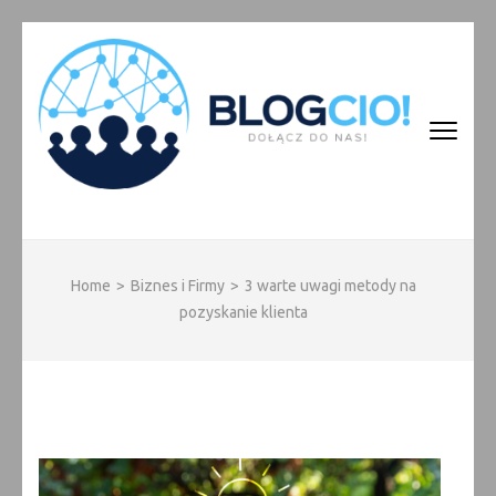
Skip
to
content
(Press
Enter)
BLOGCIO!
Home
>
Biznes i Firmy
>
3 warte uwagi metody na
pozyskanie klienta