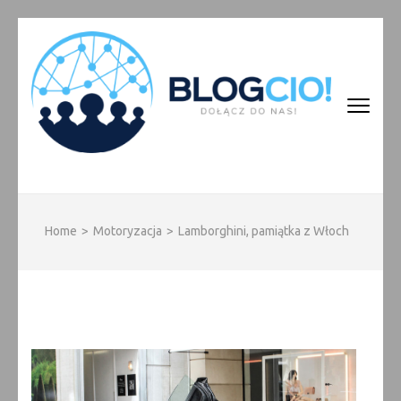
Skip
to
content
(Press
Enter)
BLOGCIO!
Home
>
Motoryzacja
>
Lamborghini, pamiątka z Włoch