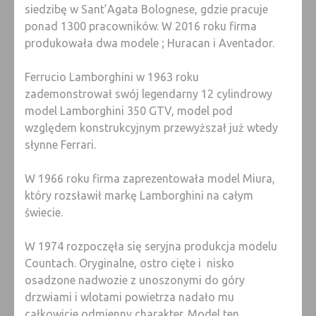
siedzibę w Sant’Agata Bolognese, gdzie pracuje
ponad 1300 pracowników. W 2016 roku firma
produkowała dwa modele ; Huracan i Aventador.
Ferrucio Lamborghini w 1963 roku
zademonstrował swój legendarny 12 cylindrowy
model Lamborghini 350 GTV, model pod
względem konstrukcyjnym przewyższał już wtedy
słynne Ferrari.
W 1966 roku firma zaprezentowała model Miura,
który rozsławił markę Lamborghini na całym
świecie.
W 1974 rozpoczęła się seryjna produkcja modelu
Countach. Oryginalne, ostro cięte i nisko
osadzone nadwozie z unoszonymi do góry
drzwiami i wlotami powietrza nadało mu
całkowicie odmienny charakter. Model ten,