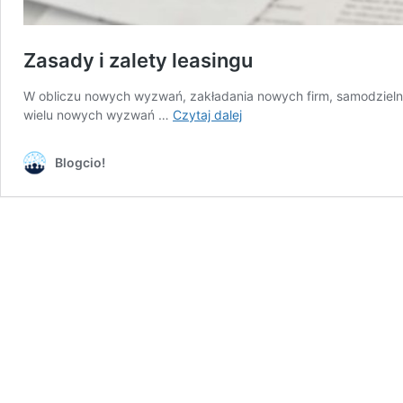
Zasady i zalety leasingu
W obliczu nowych wyzwań, zakładania nowych firm, samodzielneg
Zasady
wielu nowych wyzwań …
Czytaj dalej
i
zalety
Blogcio!
leasingu